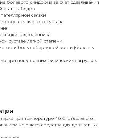
е болевого синдрома за счет сдавливания
ой мышцы бедра
 пателлярной связки
еморопателлярного сустава
нник
 связки надколенника
ном суставе легкой степени
истости большеберцовой кости (болезнь
ма при повышенных физических нагрузках
КЦИИ
тирка при температуре 40 С, отдельно от
зованием моющего средства для деликатных
 изделие