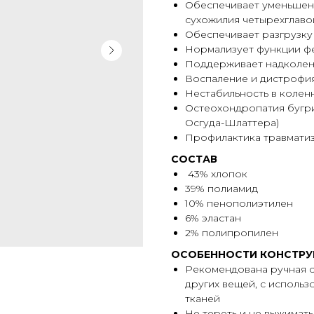
Обеспечивает уменьшени
сухожилия четырехглав
Обеспечивает разгрузку
Нормализует функции ф
Поддерживает надколе
Воспаление и дистрофия
Нестабильность в колен
Остеохондропатия бугр
Осгуда-Шлаттера)
Профилактика травматиз
СОСТАВ
43% хлопок
39% полиамид
10% пенополиэтилен
6% эластан
2% полипропилен
ОСОБЕННОСТИ КОНСТРУ
Рекомендована ручная с
других вещей, с исполь
тканей
Не тереть и не выжимать