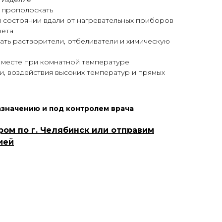
 прополоскать
 состоянии вдали от нагревательных приборов
вета
вать растворители, отбеливатели и химическую
м месте при комнатной температуре
и, воздействия высоких температур и прямых
азначению и под контролем врача
ром по г. Челябинск или отправим
ией